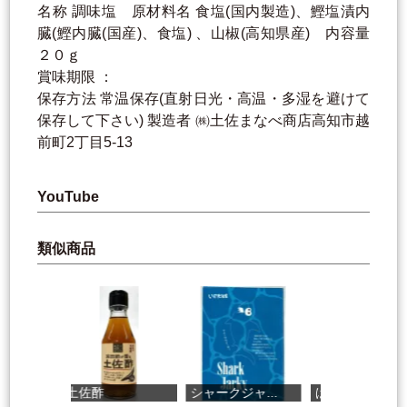
名称 調味塩 原材料名 食塩(国内製造)、鰹塩漬内
臓(鰹内臓(国産)、食塩) 、山椒(高知県産) 内容量
２０ｇ
賞味期限 ：
保存方法 常温保存(直射日光・高温・多湿を避けて
保存して下さい) 製造者 ㈱土佐まなべ商店高知市越
前町2丁目5-13
YouTube
類似商品
土佐酢
シャークジャ...
ばあばのおみそ