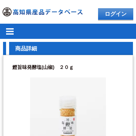
ログイン
商品詳細
鰹旨味発酵塩(山椒) ２０ｇ