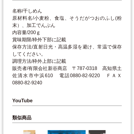
名称/干しめん
原材料名/小麦粉、食塩、そうだがつおのふし(粉
末）、加工でんぷん
内容量/200ｇ
賞味期限/枠外下部に記載
保存方法/直射日光・高温多湿を避け、常温で保存
してください。
調理方法/枠外上部に記載
販売者/有限会社新谷商店 〒787-0318 高知県土
佐清水市中浜610 電話0880-82-9220 ＦＡＸ
0880-82-9240
YouTube
類似商品