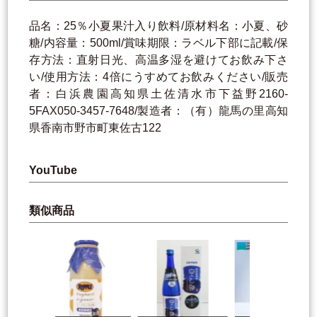
品名：25％小夏果汁入り飲料/原材料名：小夏、砂
糖/内容量：500ml/賞味期限：ラベル下部に記載/保
存方法：直射日光、高温多湿を避けてお飲み下さ
い/使用方法：4倍にうすめてお飲みください/販売
者：白浜農園高知県土佐清水市下益野2160-
5FAX050-3457-7648/製造者：（有）龍馬の里高知
県香南市野市町東佐古122
YouTube
類似商品