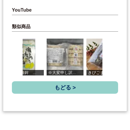
YouTube
類似商品
手押し蒲鉾 ...
※大変申し訳...
きびごま
キ
もどる >