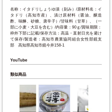
名称：イタドリしょうゆ漬（刻み）/原材料名：イ
タドリ（高知市産）、漬け原材料（醤油、醸造
酢、味醂、砂糖、唐辛子）/甘味料（甘草）、（一
部に小麦・大豆を含む）/内容量：90ｇ/賞味期限：
枠外下部に記載/保存方法：高温・直射日光を避け
て保存/製造者：高知市農業協同組合女性部鏡支
部 高知県高知市鏡今井158-1
YouTube
類似商品