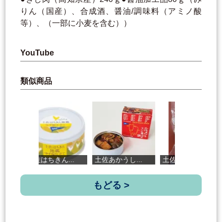
りん（国産）、合成酒、醤油/調味料（アミノ酸
等）、（一部に小麦を含む））
YouTube
類似商品
土佐はちきん...
土佐あかうし...
土佐はちきん...
四
もどる >