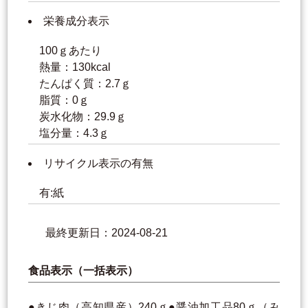
栄養成分表示
100ｇあたり
熱量：130kcal
たんぱく質：2.7ｇ
脂質：0ｇ
炭水化物：29.9ｇ
塩分量：4.3ｇ
リサイクル表示の有無
有:紙
最終更新日：2024-08-21
食品表示（一括表示）
●きじ肉（高知県産）240ｇ●醤油加工品80ｇ（み