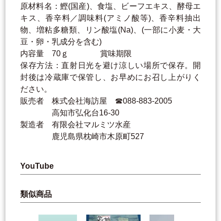
原材料名：鰹(国産)、食塩、ビーフエキス、酵母エ
キス、香辛料／調味料(アミノ酸等)、香辛料抽出
物、増粘多糖類、リン酸塩(Na)、(一部に小麦・大
豆・卵・乳成分を含む)
内容量 70ｇ 賞味期限
保存方法：直射日光を避け涼しい場所で保存。開
封後は冷蔵庫で保管し、お早めにお召し上がりく
ださい。
販売者 株式会社海訪屋 ☎088-883-2005
高知市弘化台16-30
製造者 有限会社マルミツ水産
鹿児島県枕崎市木原町527
YouTube
類似商品