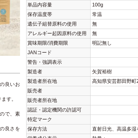
単品内容量
100g
保存温度帯
常温
遺伝子組替原料の使用
無
アレルギー起因原料の使用
無
賞味期限/消費期限
明記無し
JANコード
警告・強調表示
製造者
矢賀裕樹
製造者所在地
高知県安芸郡田野町27
の良いお
販売者
ります。
販売者所在地
認証・認定機関の許認可
ので、素
特定マーク
の良さを
保存方法
直射日光、高温多湿