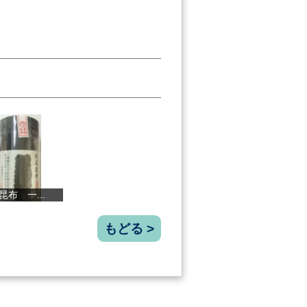
.
四万十 たま...
四万十生姜ど...
〈四万十食品...
もどる >