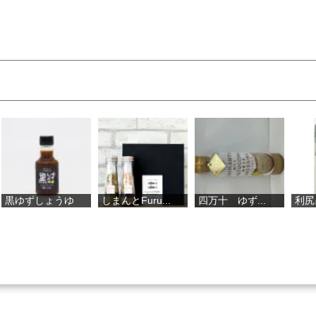
しょうゆ
しまんとFuru...
四万十 ゆず...
利尻昆布 一..