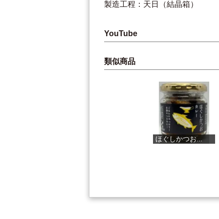
製造工程：天日（結晶箱）
YouTube
類似商品
一本釣りカツ...
ほぐしかつお...
黒ゆず