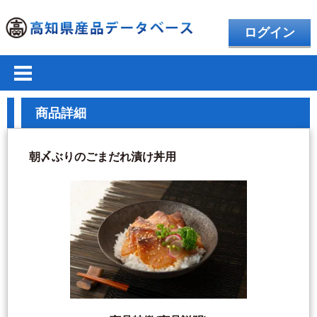
ログイン
商品詳細
朝〆ぶりのごまだれ漬け丼用