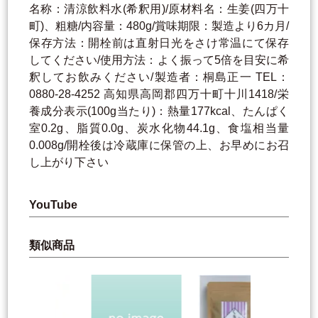
名称：清涼飲料水(希釈用)/原材料名：生姜(四万十
町)、粗糖/内容量：480g/賞味期限：製造より6カ月/
保存方法：開栓前は直射日光をさけ常温にて保存
してください/使用方法：よく振って5倍を目安に希
釈してお飲みください/製造者：桐島正一 TEL：
0880-28-4252 高知県高岡郡四万十町十川1418/栄
養成分表示(100g当たり)：熱量177kcal、たんぱく
室0.2g、脂質0.0g、炭水化物44.1g、食塩相当量
0.008g/開栓後は冷蔵庫に保管の上、お早めにお召
し上がり下さい
YouTube
類似商品