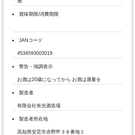
無
賞味期限/消費期限
JANコード
4534593003019
警告・強調表示
お酒は20歳になってから お酒は適量を
製造者
有限会社有光酒造場
製造者所在地
高知県安芸市赤野甲３８番地１