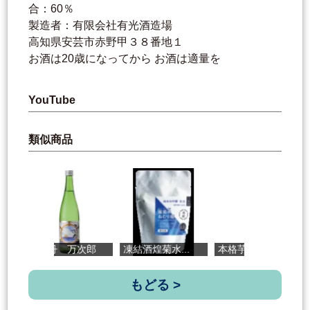
合：60％
製造者：有限会社有光酒造場
高知県安芸市赤野甲３８番地１
お酒は20歳になってから お酒は適量を
YouTube
類似商品
司牡丹 万次郎
凍結酒煌菊水...
本格芋焼酎 ...
もどる >