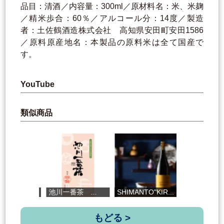
品目：清酒／内容量：300ml／原材料名：米、米麹
／精米歩合：60％／アルコール分：14度／製造
者：土佐鶴酒造株式会社 高知県安田町安田1586
／原料原産地名：本製品の原料米は全て国産で
す。
YouTube
類似商品
.
池川一番茶 ...
SHIMANTO"KIR...
紅茶
もどる >