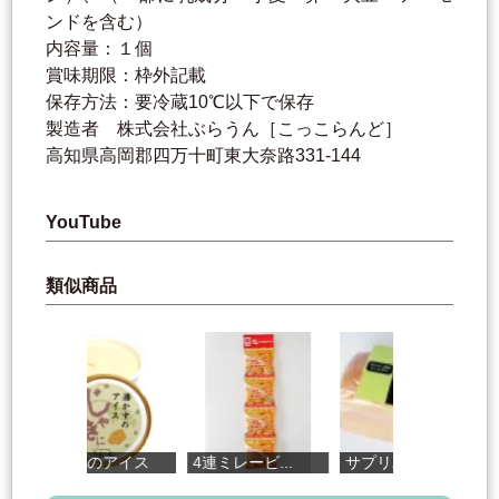
ンドを含む）
内容量：１個
賞味期限：枠外記載
保存方法：要冷蔵10℃以下で保存
製造者 株式会社ぶらうん［こっこらんど］
高知県高岡郡四万十町東大奈路331-144
YouTube
類似商品
酒かすのアイス
4連ミレービ...
サプリパン ...
香