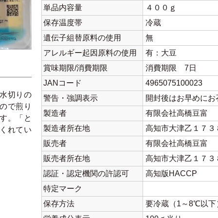
単品内容量
４００ｇ
保存温度帯
冷蔵
遺伝子組替原料の使用
無
アレルギー起因原料の使用
有：大豆
賞味期限/消費期限
消費期限 7日
JANコード
4965075100023
水切りの
警告・強調表示
開封後はお早めにお
ので煎り
製造者
有限会社高橋豆富
す。「と
製造者所在地
高知市大津乙１７３
くれてい
販売者
有限会社高橋豆富
販売者所在地
高知市大津乙１７３
認証・認定機関の許認可
高知版HACCP
特定マーク
保存方法
要冷蔵（1～8℃以