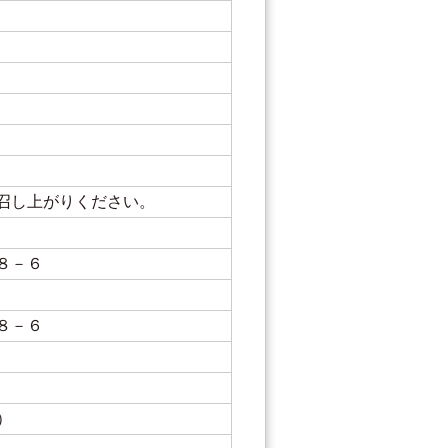
召し上がりください。
８－６
８－６
下）