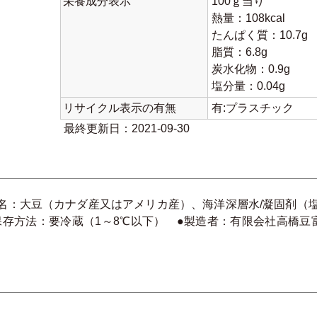
栄養成分表示
100ｇ当り
熱量：108kcal
たんぱく質：10.7g
脂質：6.8g
炭水化物：0.9g
塩分量：0.04g
リサイクル表示の有無
有:プラスチック
最終更新日：2021-09-30
名：大豆（カナダ産又はアメリカ産）、海洋深層水/凝固剤（塩化
存方法：要冷蔵（1～8℃以下） ●製造者：有限会社高橋豆富 高