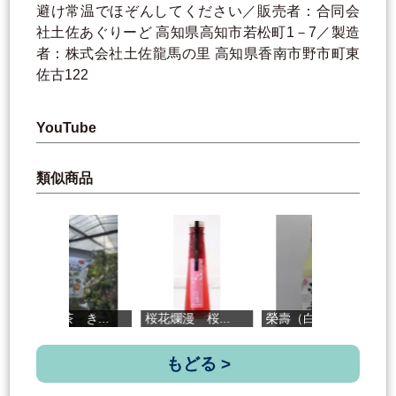
避け常温でほぞんしてください／販売者：合同会
社土佐あぐりーど 高知県高知市若松町1－7／製造
者：株式会社土佐龍馬の里 高知県香南市野市町東
佐古122
YouTube
類似商品
グァバ茶 き...
桜花爛漫 桜...
榮壽（白）
土
もどる >