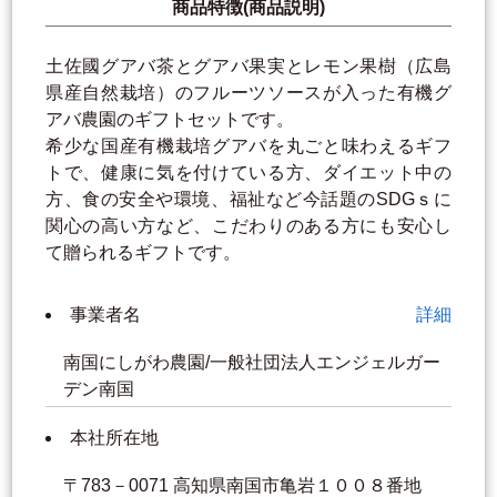
商品特徴(商品説明)
土佐國グアバ茶とグアバ果実とレモン果樹（広島
県産自然栽培）のフルーツソースが入った有機グ
アバ農園のギフトセットです。
希少な国産有機栽培グアバを丸ごと味わえるギフ
トで、健康に気を付けている方、ダイエット中の
方、食の安全や環境、福祉など今話題のSDGｓに
関心の高い方など、こだわりのある方にも安心し
て贈られるギフトです。
事業者名
詳細
南国にしがわ農園/一般社団法人エンジェルガー
デン南国
本社所在地
〒783－0071 高知県南国市亀岩１００８番地