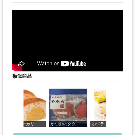
類似商品
コミベーカリ...
かつおのタタ...
ゆずラングド...
ぶ