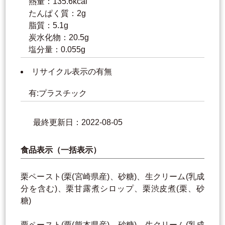
熱量：135.6kcal
たんぱく質：2g
脂質：5.1g
炭水化物：20.5g
塩分量：0.055g
リサイクル表示の有無
有:プラスチック
最終更新日：2022-08-05
食品表示（一括表示）
栗ペースト(栗(宮崎県産)、砂糖)、生クリーム(乳成
分を含む)、栗甘露煮シロップ、栗渋皮煮(栗、砂
糖)
栗ペースト(栗(熊本県産)、砂糖)、生クリーム(乳成