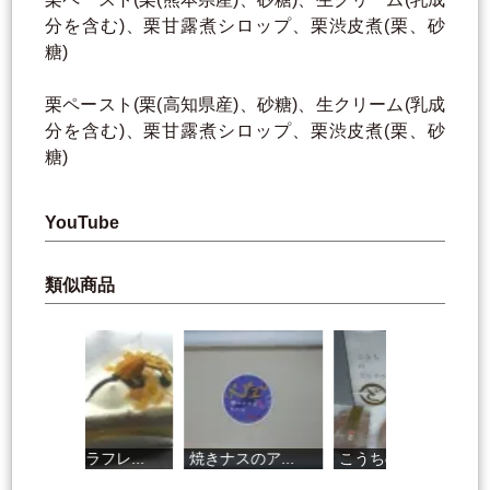
分を含む)、栗甘露煮シロップ、栗渋皮煮(栗、砂
糖)
栗ペースト(栗(高知県産)、砂糖)、生クリーム(乳成
分を含む)、栗甘露煮シロップ、栗渋皮煮(栗、砂
糖)
YouTube
類似商品
シュコラフレ...
焼きナスのア...
こうちのどら...
ぽ