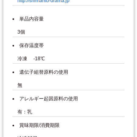
http://shimanto-drama.jp
単品内容量
3個
保存温度帯
冷凍 -18℃
遺伝子組替原料の使用
無
アレルギー起因原料の使用
有：乳
賞味期限/消費期限