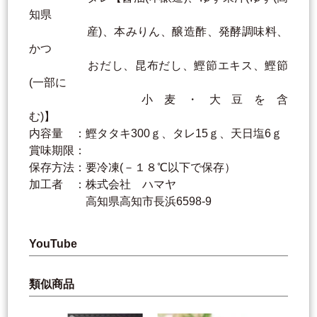
知県
産)、本みりん、醸造酢、発酵調味料、
かつ
おだし、昆布だし、鰹節エキス、鰹節
(一部に
小麦・大豆を含
む)】
内容量 ：鰹タタキ300ｇ、タレ15ｇ、天日塩6ｇ
賞味期限：
保存方法：要冷凍(－１８℃以下で保存）
加工者 ：株式会社 ハマヤ
高知県高知市長浜6598-9
YouTube
類似商品