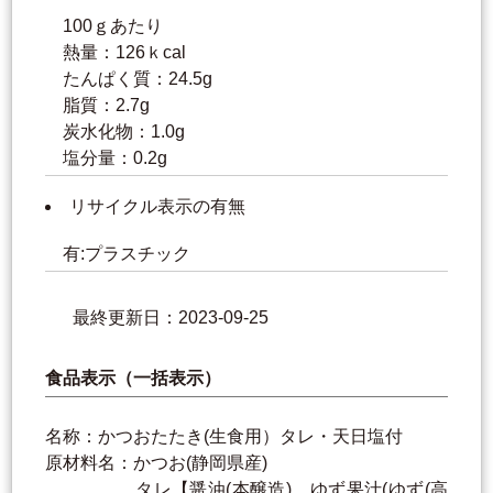
100ｇあたり
熱量：126ｋcal
たんぱく質：24.5g
脂質：2.7g
炭水化物：1.0g
塩分量：0.2g
リサイクル表示の有無
有:プラスチック
最終更新日：2023-09-25
食品表示（一括表示）
名称：かつおたたき(生食用）タレ・天日塩付
原材料名：かつお(静岡県産)
タレ【醤油(本醸造)、ゆず果汁(ゆず(高