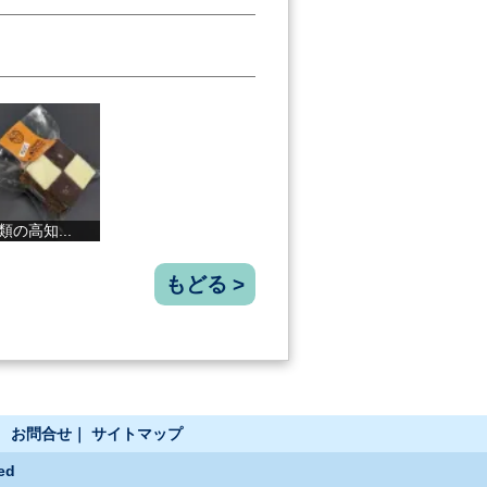
馬路村柚子の...
ゆずバターク...
米粉ローネ ...
しっ
もどる >
｜
お問合せ
｜
サイトマップ
ed