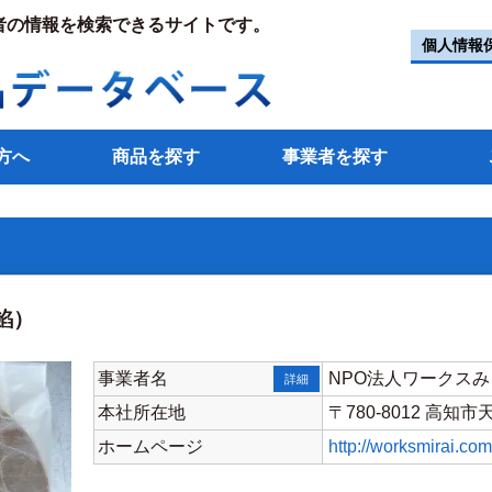
者の情報を検索できるサイトです。
個人情報
方へ
商品を探す
事業者を探す
餡）
事業者名
NPO法人ワークスみらい高
詳細
本社所在地
〒780-8012 高知市
ホームページ
http://worksmirai.com