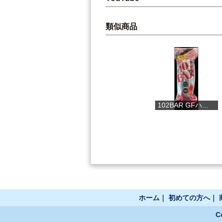
類似商品
四万十そだち
102BAR GFハ...
高知家ミレー..
ホーム
｜
初めての方へ
｜
C