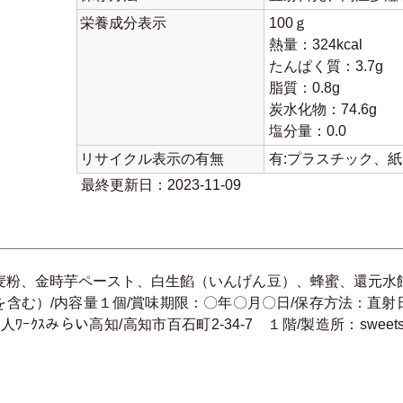
栄養成分表示
100ｇ
熱量：324kcal
たんぱく質：3.7g
脂質：0.8g
炭水化物：74.6g
塩分量：0.0
リサイクル表示の有無
有:プラスチック、
最終更新日：2023-11-09
麦粉、金時芋ペースト、白生餡（いんげん豆）、蜂蜜、還元水
含む）/内容量１個/賞味期限：〇年〇月〇日/保存方法：直
ｸｽみらい高知/高知市百石町2-34-7 １階/製造所：sweetsfact