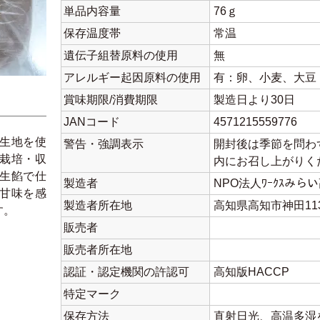
単品内容量
76ｇ
保存温度帯
常温
遺伝子組替原料の使用
無
アレルギー起因原料の使用
有：卵、小麦、大豆
賞味期限/消費期限
製造日より30日
JANコード
4571215559776
生地を使
警告・強調表示
開封後は季節を問わ
栽培・収
内にお召し上がり
生餡で仕
製造者
NPO法人ﾜｰｸｽみらい高
甘味を感
製造者所在地
高知県高知市神田113
す。
販売者
販売者所在地
認証・認定機関の許認可
高知版HACCP
特定マーク
保存方法
直射日光、高温多湿