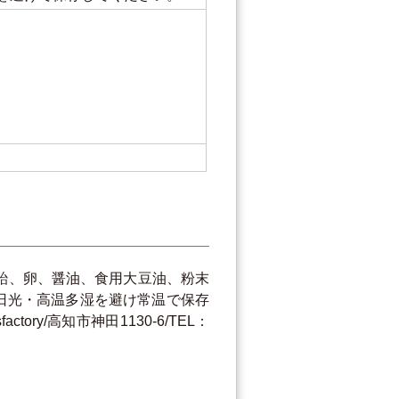
紙
飴、卵、醤油、食用大豆油、粉末
射日光・高温多湿を避け常温で保存
ory/高知市神田1130-6/TEL：