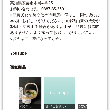
高知県安芸市本町4-6-25
お問い合わせ先 0887-35-3501
○品質劣化を防ぐため冷暗所に保存し、開封後はお
早めにお召し上がりください。○原料由来の成分が
凝固・沈殿する場合がありますが、品質には問題
ありません。よく振ってお召し上がりください。
○お酒は二十歳になってから。
YouTube
類似商品
まなべのハラ...
食べる贅沢い...
発泡性清酒 ...
高