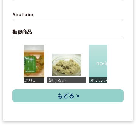
YouTube
類似商品
野菜たっぷり...
鮎うるか
ホテルシェフ...
四
もどる >