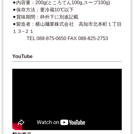
⚫︎内容量︎：200g(ところてん100g,スープ100g)
⚫︎保存方法：要冷蔵10℃以下
⚫︎賞味期間：枠外下に別途記載
⚫︎製造者：横山麺業株式会社 高知市北本町１丁目
１３−２１
TEL 088-875-0650 FAX 088-825-2753
YouTube