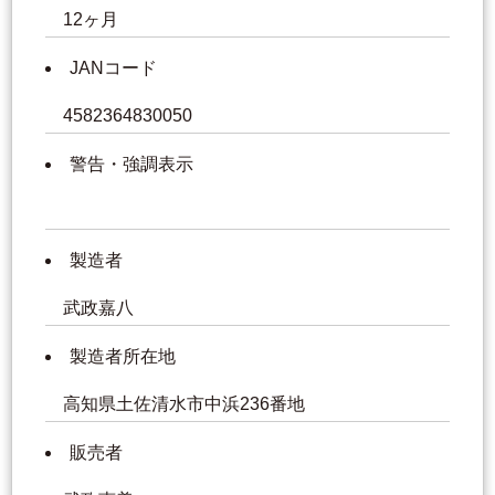
12ヶ月
JANコード
4582364830050
警告・強調表示
製造者
武政嘉八
製造者所在地
高知県土佐清水市中浜236番地
販売者