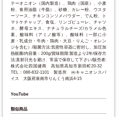
テーオニオン（国内製造）、鶏肉（国産）、小麦
粉、食用油脂（牛脂）、砂糖、カレー粉、ウスタ
ーソース、チキンコンソメパウダー、でん粉、ト
マトケチャップ、食塩、リンゴピューレ、チャツ
ネ、酵母エキス、ナチュラルチーズ/カラメル色
素、酸味料（アミノ酸等）、酸味料（一部に小
麦・乳成分・牛肉・鶏肉・大豆・りんご・オレン
ジを含む）/殺菌方法:気密性容器に密封し、加圧加
熱殺菌/内容量：200g/賞味期限:製造より2年/保存方
法:直射日光を避け、常温で保存して下さい/販売者:
株式会社四国健商 高知県高知市新田町20-32
TEL：088-832-1101 製造所 ㈱キャニオンスパ
イス 大阪府泉南市りんくう南浜4-15
YouTube
類似商品