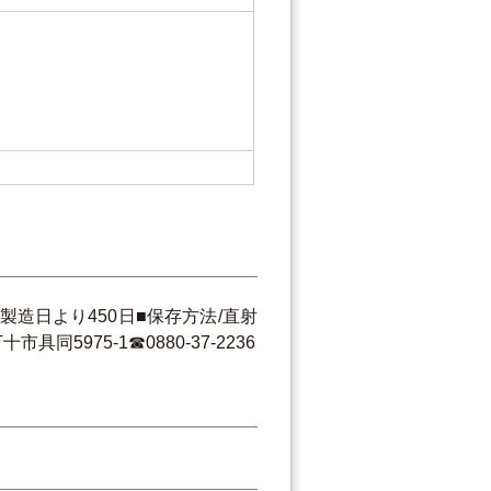
製造日より450日■保存方法/直射
975-1☎0880-37-2236