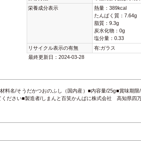
栄養成分表示
熱量：389kcal
たんぱく質：7.64g
脂質：9.3g
炭水化物：0g
塩分量：0.33
リサイクル表示の有無
有:ガラス
最終更新日：2024-03-28
材料名/そうだかつおのふし（国内産）■内容量/25g■賞味期限/
さい■製造者/しまんと百笑かんぱに株式会社 高知県四万十市具同5