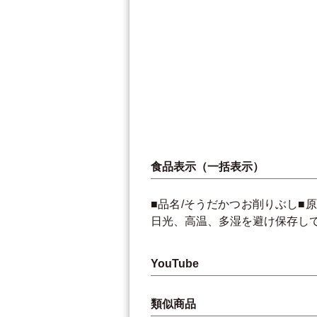
食品表示（一括表示）
■品名/そうだかつお削りぶし■原
日光、高温、多湿を避け保存してくだ
YouTube
類似商品