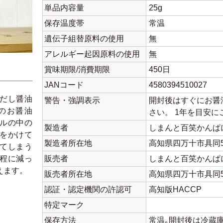
単品内容量
25g
保存温度帯
常温
遺伝子組替原料の使用
無
アレルギー起因原料の使用
無
賞味期限/消費期限
450日
JANコード
4580394510027
だし醤油
警告・強調表示
開封後はすぐにお醤
のお醤油
さい。 1年を目安
ルの中の
製造者
しまんと百笑かんぱ
をかけて
製造者所在地
高知県四万十市具同59
てしまう
程に減っ
販売者
しまんと百笑かんぱ
えます。
販売者所在地
高知県四万十市具同59
認証・認定機関の許認可
高知版HACCP
特定マーク
保存方法
常温｡開封後は冷蔵