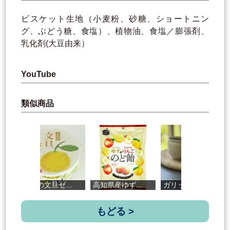
ビスケット生地（小麦粉、砂糖、ショートニン
グ、ぶどう糖、食塩）、植物油、食塩／膨張剤、
乳化剤(大豆由来）
YouTube
類似商品
土佐の文旦ゼ...
高知県産ゆず...
ガリッとショ...
グ
もどる >