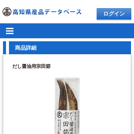
ログイン
商品詳細
だし醤油用宗田節