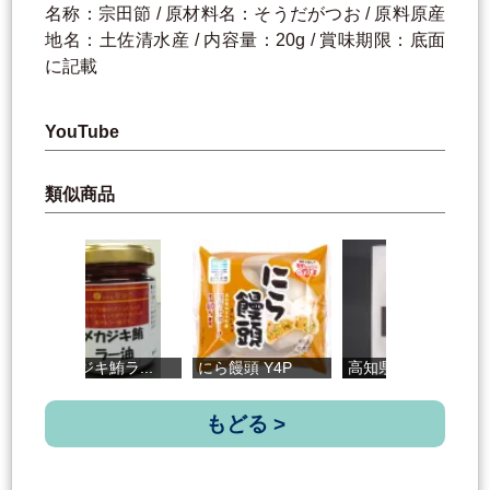
名称：宗田節 / 原材料名：そうだがつお / 原料原産
地名：土佐清水産 / 内容量：20g / 賞味期限：底面
に記載
YouTube
類似商品
メカジキ鮪ラ...
にら饅頭 Y4P
高知県産うな...
お
もどる >