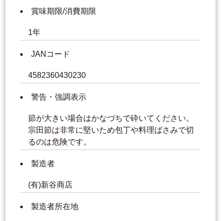
賞味期限/消費期限
1年
JANコード
4582360430230
警告・強調表示
節が大きい場合はかなづちで砕いてください。
宗田節は非常に堅いため包丁や料理ばさみで切
るのは危険です。
製造者
(有)新谷商店
製造者所在地