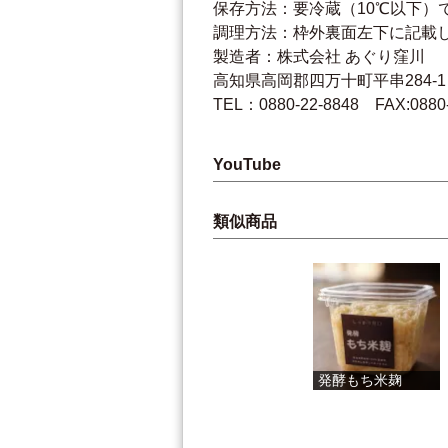
保存方法：要冷蔵（10℃以下）
調理方法：枠外裏面左下に記載
製造者：株式会社 あぐり窪川
高知県高岡郡四万十町平串284-1
TEL：0880-22-8848 FAX:0880-
YouTube
類似商品
有機 しょう...
発酵もち米麹
へそまがり ...