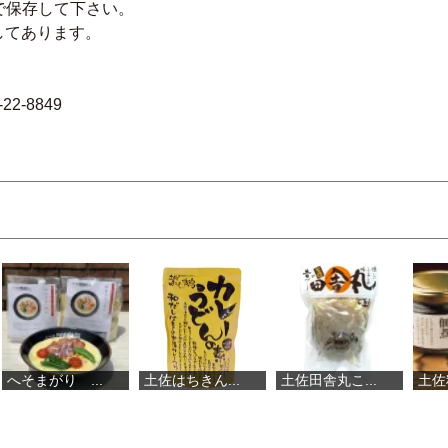
で保存して下さい。
してあります。
22-8849
土佐はちきん...
土佐田舎丸こ...
土佐料理司 ...