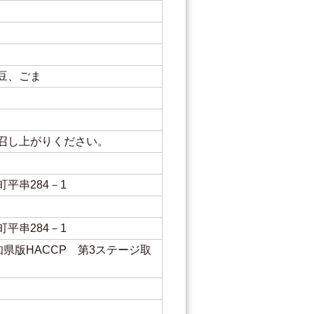
入）
豆、ごま
召し上がりください。
平串284－1
平串284－1
知県版HACCP 第3ステージ取