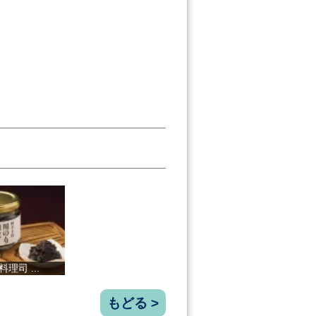
直七果汁（冷...
サプリパン ...
鰹だし す
食卓の
もどる >