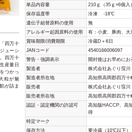
単品内容量
210ｇ（35ｇ×6個
保存温度帯
冷凍 -18℃
遺伝子組替原料の使用
無
アレルギー起因原料の使用
有：小麦、豚肉、大
賞味期限/消費期限
冷蔵D＋6日
「四万十
JANコード
4540166006097
ジューシ
。四万十
警告・強調表示
開封後はお早めにお
生産量日
製造者
株式会社あぐり窪川
をつかっ
製造者所在地
高知県高岡郡四万十町
大粒が魅
餡が詰ま
販売者
株式会社あぐり窪川
販売者所在地
高知県高岡郡四万十町
認証・認定機関の許認可
高知版HACCP、高
得
特定マーク
保存方法
要冷蔵（10℃以下）