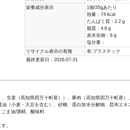
栄養成分表示
1個/35gあたり
熱量：74 kcal
たんぱく質：2.2 g
脂質：4.6 g
炭水化物：6 g
塩分量：
リサイクル表示の有無
有:プラスチック
最終更新日：2026-07-31
）、生姜（高知県四万十町産））、豚肉（高知県四万十町産）
醤油（小麦・大豆を含む）、砂糖、蛋白加水分解物、昆布エキ
ごま油/酒精、酸味料
ます。