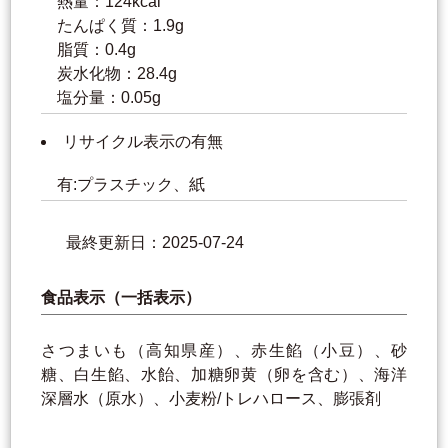
熱量：124kcal
たんぱく質：1.9g
脂質：0.4g
炭水化物：28.4g
塩分量：0.05g
リサイクル表示の有無
有:プラスチック、紙
最終更新日：2025-07-24
食品表示（一括表示）
さつまいも（高知県産）、赤生餡（小豆）、砂
糖、白生餡、水飴、加糖卵黄（卵を含む）、海洋
深層水（原水）、小麦粉/トレハロース、膨張剤