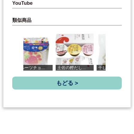
YouTube
類似商品
フルーツチョ...
土佐の鰹だし...
干しの蒟蒻 ...
板
もどる >