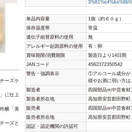
3%81%e4%ba%8b%
単品内容量
1個（約６０ｇ）
保存温度帯
常温
遺伝子組替原料の使用
無
アレルギー起因原料の使用
有：卵
賞味期限/消費期限
製造日より14日間
JANコード
4562372350542
警告・強調表示
①アルコール成分が
チーズケ
様やお酒に弱い方は
製造者
四国部品㈱中芸食材
」に仕上
製造者所在地
高知県安芸郡田野町
販売者
四国部品㈱中芸食材
吟醸「美
販売者所在地
高知県安芸郡田野町
チーズと
認証・認定機関の許認可