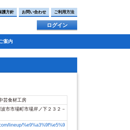
保護方針
お問い合わせ
ご利用方法
ログイン
ご案内
中芸食材工房
島県阿波市市場町市場岸ノ下２３２－
in.com/lineup/%e9%a3%9f%e5%9