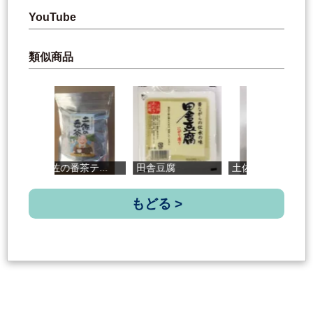
YouTube
類似商品
土佐の番茶テ...
田舎豆腐
土佐ジローの...
し
もどる >