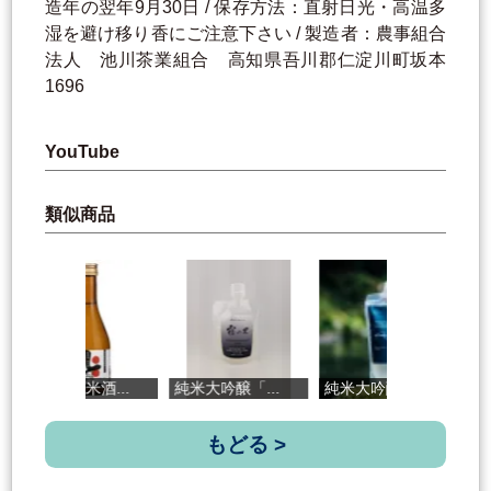
造年の翌年9月30日 / 保存方法：直射日光・高温多
湿を避け移り香にご注意下さい / 製造者：農事組合
法人 池川茶業組合 高知県吾川郡仁淀川町坂本
1696
YouTube
類似商品
無濾過純米酒...
純米大吟醸「...
純米大吟醸「...
凍
もどる >