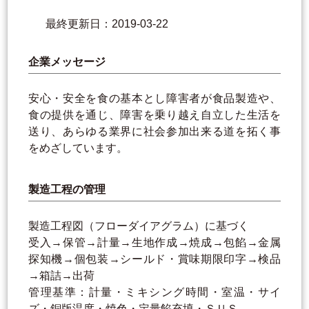
最終更新日：2019-03-22
企業メッセージ
安心・安全を食の基本とし障害者が食品製造や、
食の提供を通じ、障害を乗り越え自立した生活を
送り、あらゆる業界に社会参加出来る道を拓く事
をめざしています。
製造工程の管理
製造工程図（フローダイアグラム）に基づく
受入→保管→計量→生地作成→焼成→包餡→金属
探知機→個包装→シールド・賞味期限印字→検品
→箱詰→出荷
管理基準：計量・ミキシング時間・室温・サイ
ズ・銅版温度・焼色・定量餡充填・ＳＵＳ