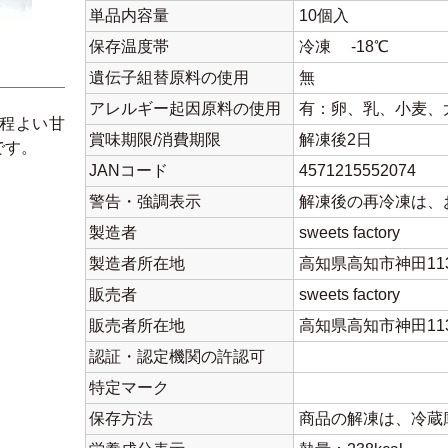
単品内容量
10個入
保存温度帯
冷凍 -18℃
遺伝子組替原料の使用
無
アレルギー起因原料の使用
有：卵、乳、小麦、
程よい甘
賞味期限/消費期限
解凍後2日
です。
JANコード
4571215552074
警告・強調表示
解凍後の再冷凍は、
製造者
sweets factory
製造者所在地
高知県高知市神田113
販売者
sweets factory
販売者所在地
高知県高知市神田113
認証・認定機関の許認可
特定マーク
保存方法
商品の解凍は、冷蔵