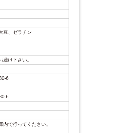
大豆、ゼラチン
お避け下さい。
0-6
0-6
庫内で行ってください。