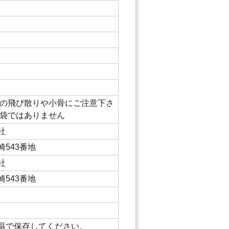
汁の飛び散りや小骨にご注意下さ
応袋ではありません
社
543番地
社
543番地
温で保存してください。