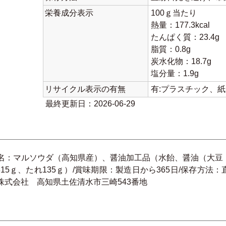
栄養成分表示
100ｇ当たり
熱量：177.3kcal
たんぱく質：23.4g
脂質：0.8g
炭水化物：18.7g
塩分量：1.9g
リサイクル表示の有無
有:プラスチック、
最終更新日：2026-06-29
料名：マルソウダ（高知県産）、醤油加工品（水飴、醤油（大豆
315ｇ、たれ135ｇ）/賞味期限：製造日から365日/保存方
株式会社 高知県土佐清水市三崎543番地