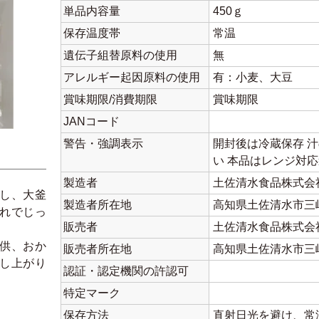
単品内容量
450ｇ
保存温度帯
常温
遺伝子組替原料の使用
無
アレルギー起因原料の使用
有：小麦、大豆
賞味期限/消費期限
賞味期限
JANコード
警告・強調表示
開封後は冷蔵保存 
い 本品はレンジ対
製造者
土佐清水食品株式会
し、大釜
製造者所在地
高知県土佐清水市三崎
れでじっ
販売者
土佐清水食品株式会
。
供、おか
販売者所在地
高知県土佐清水市三崎
し上がり
認証・認定機関の許認可
特定マーク
保存方法
直射日光を避け、常