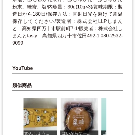
粉末、糖蜜、塩/内容量：30g(10g×3)/賞味期限：製
造日から180日/保存方法：直射日光を避けて常温
保存してください/製造者：株式会社LLPしまん
と 高知県四万十市駅前町7-1/販売者：株式会社し
まんとtasty 高知県四万十市佐田492-1 080-2532-
9099
YouTube
類似商品
.
ごめんしょう...
はいからケー...
ぽんかんクッ...