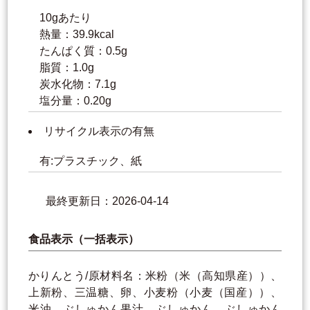
10gあたり
熱量：39.9kcal
たんぱく質：0.5g
脂質：1.0g
炭水化物：7.1g
塩分量：0.20g
リサイクル表示の有無
有:プラスチック、紙
最終更新日：2026-04-14
食品表示（一括表示）
かりんとう/原材料名：米粉（米（高知県産））、
上新粉、三温糖、卵、小麦粉（小麦（国産））、
米油、ぶしゅかん果汁、ぶしゅかん、ぶしゅかん