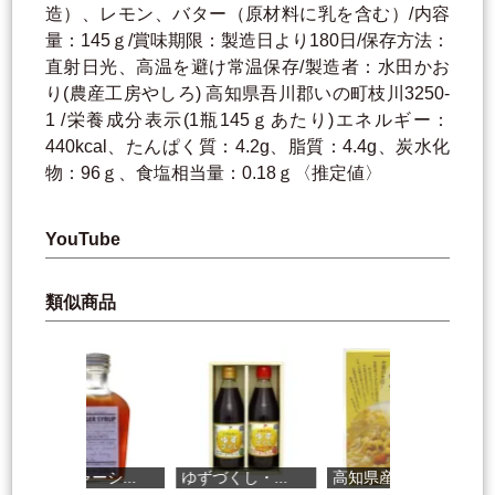
造）、レモン、バター（原材料に乳を含む）/内容
量：145ｇ/賞味期限：製造日より180日/保存方法：
直射日光、高温を避け常温保存/製造者：水田かお
り(農産工房やしろ) 高知県吾川郡いの町枝川3250-
1 /栄養成分表示(1瓶145ｇあたり)エネルギー：
440kcal、たんぱく質：4.2g、脂質：4.4g、炭水化
物：96ｇ、食塩相当量：0.18ｇ〈推定値〉
YouTube
類似商品
ジンジャーシ...
ゆずづくし・...
高知県産 生...
柚