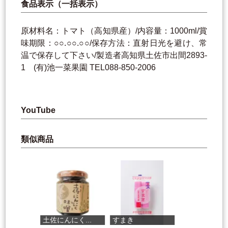
食品表示（一括表示）
原材料名：トマト（高知県産）/内容量：1000ml/賞
味期限：○○.○○.○○/保存方法：直射日光を避け、常
温で保存して下さい/製造者高知県土佐市出間2893-
1 (有)池一菜果園 TEL088-850-2006
YouTube
類似商品
土佐にんにく...
すまき
飲むゆずジュレ