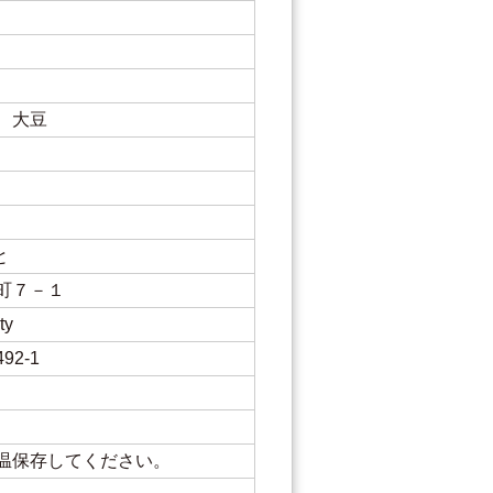
、大豆
と
町７－１
ty
2-1
温保存してください。