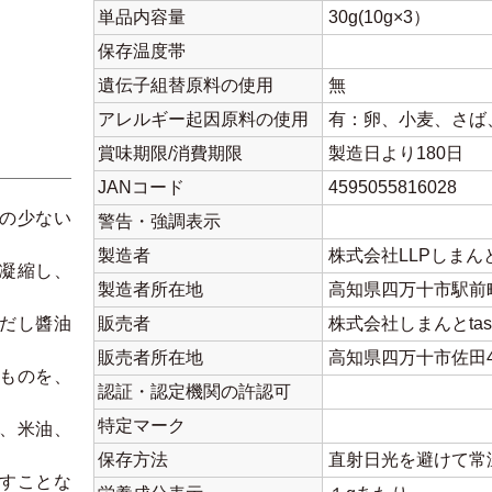
単品内容量
30g(10g×3）
保存温度帯
遺伝子組替原料の使用
無
アレルギー起因原料の使用
有：卵、小麦、さば
賞味期限/消費期限
製造日より180日
JANコード
4595055816028
の少ない
警告・強調表示
製造者
株式会社LLPしまん
凝縮し、
製造者所在地
高知県四万十市駅前
だし醬油
販売者
株式会社しまんとtas
販売者所在地
高知県四万十市佐田49
ものを、
認証・認定機関の許認可
特定マーク
、米油、
保存方法
直射日光を避けて常
すことな