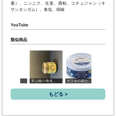
素）、ニンニク、生姜、酒粕、コチュジャン（キ
サンタンガム）、食塩、胡椒
YouTube
類似商品
.
実山椒の海水...
カツオの和だ...
こうちまき（...
もどる >