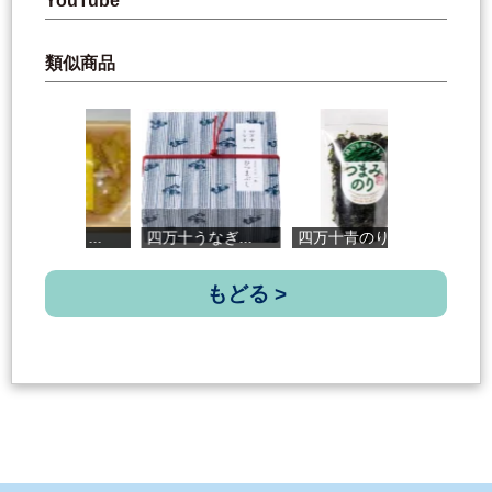
YouTube
類似商品
.
四万十うなぎ...
四万十青のり...
ぶりそぼろ（...
もどる >