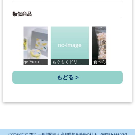
類似商品
Fromage Yuzu...
もぐもくドリ...
食べられる緩...
キ
もどる >
Copyright © 2015 一般財団法人 高知県地産外商公社 All Rights Reserved