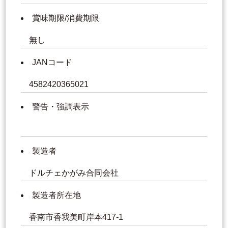
賞味期限/消費期限
無し
JANコード
4582420365021
警告・強調表示
製造者
ドルチェかがみ合同会社
製造者所在地
香南市香我美町岸本417-1