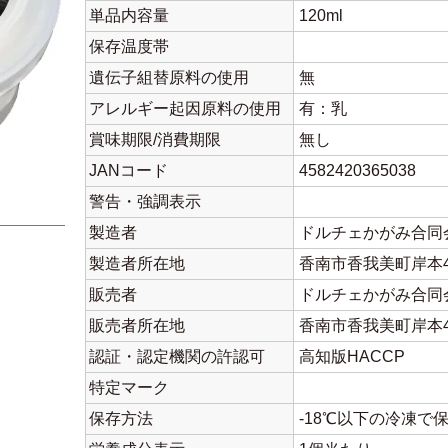
単品内容量
120ml
保存温度帯
遺伝子組替原料の使用
無
アレルギー起因原料の使用
有：乳
賞味期限/消費期限
無し
JANコード
4582420365038
警告・強調表示
製造者
ドルチェかがみ合同
製造者所在地
香南市香我美町岸本41
販売者
ドルチェかがみ合同
販売者所在地
香南市香我美町岸本41
認証・認定機関の許認可
高知版HACCP
特定マーク
保存方法
-18℃以下の冷凍で