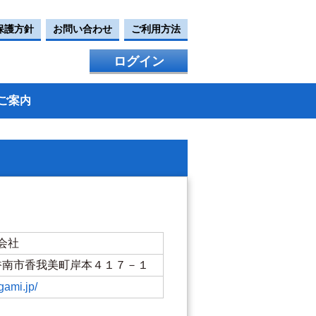
保護方針
お問い合わせ
ご利用方法
ログイン
ご案内
会社
知県香南市香我美町岸本４１７－１
gami.jp/