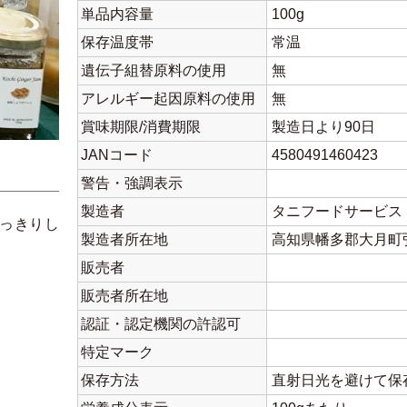
単品内容量
100g
保存温度帯
常温
遺伝子組替原料の使用
無
アレルギー起因原料の使用
無
賞味期限/消費期限
製造日より90日
JANコード
4580491460423
警告・強調表示
製造者
タニフードサービス
っきりし
製造者所在地
高知県幡多郡大月町弘見
販売者
販売者所在地
認証・認定機関の許認可
特定マーク
保存方法
直射日光を避けて保