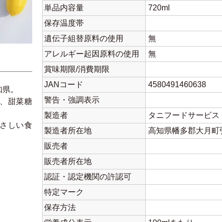
単品内容量
720ml
保存温度帯
遺伝子組替原料の使用
無
アレルギー起因原料の使用
無
賞味期限/消費期限
JANコード
4580491460638
知県。
警告・強調表示
、甜菜糖
製造者
タニフードサービス
さしい食
製造者所在地
高知県幡多郡大月町弘見
販売者
販売者所在地
認証・認定機関の許認可
特定マーク
保存方法