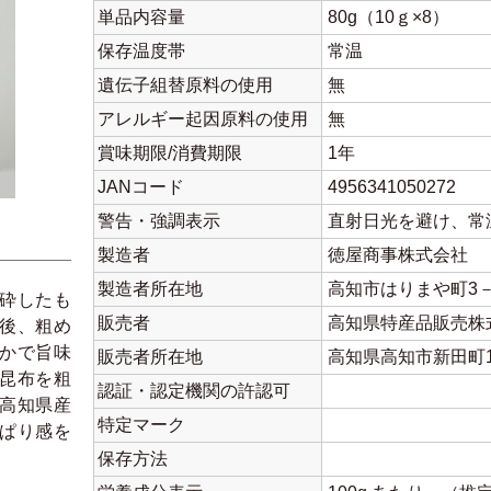
単品内容量
80g（10ｇ×8）
保存温度帯
常温
遺伝子組替原料の使用
無
アレルギー起因原料の使用
無
賞味期限/消費期限
1年
JANコード
4956341050272
警告・強調表示
直射日光を避け、常
製造者
徳屋商事株式会社
製造者所在地
高知市はりまや町3－
砕したも
販売者
高知県特産品販売株
後、粗め
かで旨味
販売者所在地
高知県高知市新田町1
昆布を粗
認証・認定機関の許認可
高知県産
特定マーク
ぱり感を
保存方法