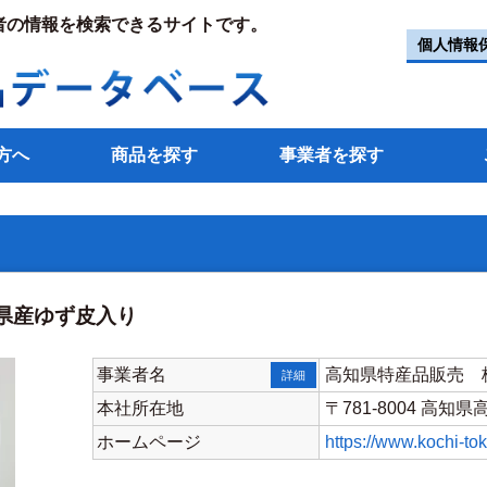
者の情報を検索できるサイトです。
個人情報
方へ
商品を探す
事業者を探す
県産ゆず皮入り
事業者名
高知県特産品販売 
詳細
本社所在地
〒781-8004 高知
ホームページ
https://www.kochi-to