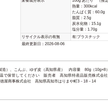
栄養成分表示
100g あたり （推
熱量：300kcal
たんぱく質：60.0g
脂質：2.5g
炭水化物：15.1g
塩分量：1.70g
リサイクル表示の有無
有:プラスチック
最終更新日：2026-08-06
造）、こんぶ、ゆず皮（高知県産） 内容量 80g（10g
温で保管してください 販売者 高知県特産品販売株式会社
製造所 徳屋商事株式会社 高知県高知市はりまや町3－18－14