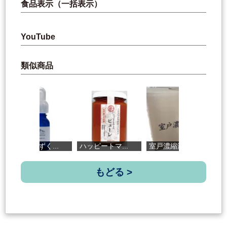
食品表示（一括表示）
YouTube
類似商品
天海のしずく...
ハッピートマ...
室戸濃縮海水24
天
もどる >