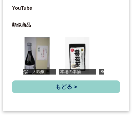
YouTube
類似商品
松翁 大吟醸...
本場の本物 ...
SOUL RED
タ
もどる >