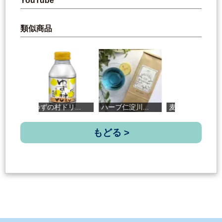
YouTube
類似商品
ゆずの村ドリ...
ハーブ仁淀川...
麦焼酎 龍馬...
t
もどる >