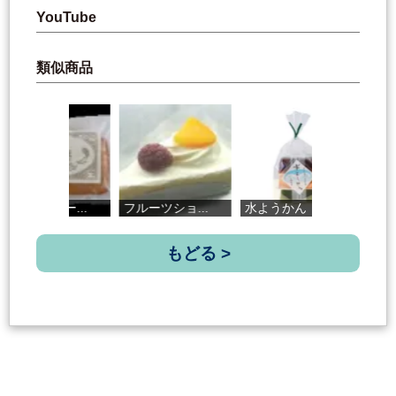
YouTube
類似商品
.
フルーツショ...
水ようかん
ゆずたま焼き
もどる >